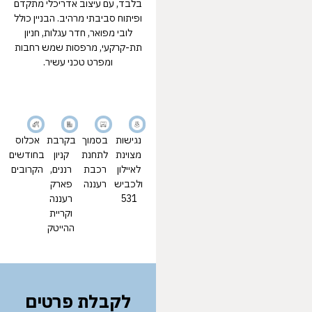
בלבד, עם עיצוב אדריכלי מתקדם
ופיתוח סביבתי מרהיב. הבניין כולל
לובי מפואר, חדר עגלות, חניון
תת-קרקעי, מרפסות שמש רחבות
ומפרט טכני עשיר.
נגישות
בסמוך
בקרבת
אכלוס
מצוינת
לתחנת
קניון
בחודשים
לאיילון
רכבת
רננים,
הקרובים
ולכביש
רעננה
פארק
531
רעננה
וקריית
ההייטק
לקבלת פרטים